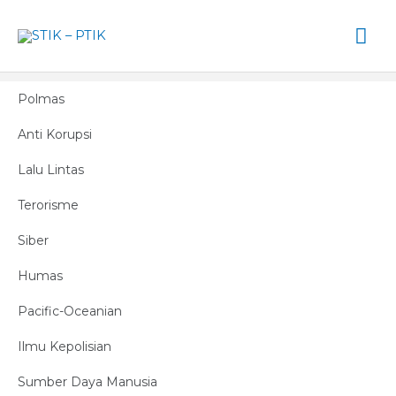
Lewati
Me
ke
konten
Ut
Polmas
Anti Korupsi
Lalu Lintas
Terorisme
Siber
Humas
Pacific-Oceanian
Ilmu Kepolisian
Sumber Daya Manusia