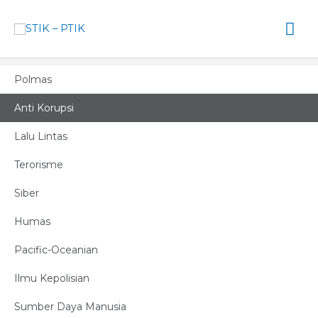
Lewati
Me
ke
konten
Ut
Polmas
Anti Korupsi
Lalu Lintas
Terorisme
Siber
Humas
Pacific-Oceanian
Ilmu Kepolisian
Sumber Daya Manusia