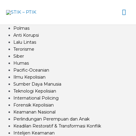
Lewati
Me
ke
konten
Ut
Polmas
Anti Korupsi
Lalu Lintas
Terorisme
Siber
Humas
Pacific-Oceanian
Ilmu Kepolisian
Sumber Daya Manusia
Teknologi Kepolisian
International Policing
Forensik Kepolisian
Keamanan Nasional
Perlindungan Perempuan dan Anak
Keadilan Restoratif & Transformasi Konflik
Intelijen Keamanan