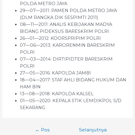
POLDA METRO JAYA
29—07—2011: PAMEN POLDA METRO JAYA
(DLM RANGKA DIK SESPIMTI 2011)
08—11—2011: ANALIS KEBIJAKAN MADYA
BIDANG PIDEKSUS BARESKRIM POLRI
26—01—2012: KOORSPRIPIM POLRI
07—06—2013: KARORENMIN BARESKRIM
POLRI
07—03—2014: DIRTIPIDTER BARESKRIM
POLRI
27—05—2016: KAPOLDA JAMBI
18—04—2017: STAF AHLI BIDANG HUKUM DAN
HAM BIN
13—08—2018: KAPOLDA KALSEL
01—05—2020: KEPALA STIK LEMDIKPOL S/D
SEKARANG
Navigasi
←
Pos
Selanjutnya
pos