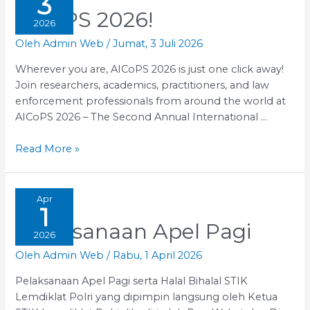
3
AICoPS 2026!
2026
Oleh
Admin Web
/
Jumat, 3 Juli 2026
Wherever you are, AICoPS 2026 is just one click away!
Join researchers, academics, practitioners, and law
enforcement professionals from around the world at
AICoPS 2026 – The Second Annual International …
AICoPS
Read More »
2026!
Apr
1
Pelaksanaan Apel Pagi
2026
Oleh
Admin Web
/
Rabu, 1 April 2026
Pelaksanaan Apel Pagi serta Halal Bihalal STIK
Lemdiklat Polri yang dipimpin langsung oleh Ketua