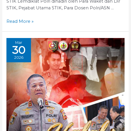
STIK Lemdiklat Polri dihadiri oleh Para Waket dan Dir
STIK, Pejabat Utama STIK, Para Dosen Polri/ASN …
Pelaksanaan
Read More »
Apel
Pagi
Mar
30
2026