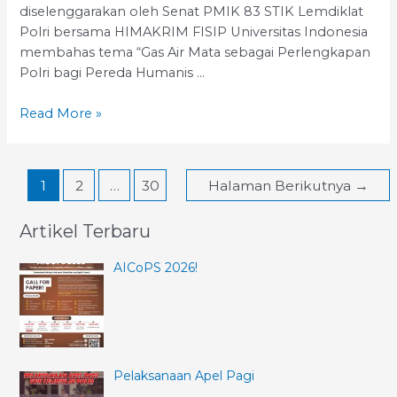
diselenggarakan oleh Senat PMIK 83 STIK Lemdiklat
Polri bersama HIMAKRIM FISIP Universitas Indonesia
membahas tema “Gas Air Mata sebagai Perlengkapan
Polri bagi Pereda Humanis …
Focus
Read More »
Group
Discussion
(FGD)
Paginasi
1
2
…
30
Halaman Berikutnya
→
Kolaboratif
pos
yang
Artikel Terbaru
diselenggarakan
oleh
AICoPS 2026!
Senat
PMIK
83
STIK
Lemdiklat
Pelaksanaan Apel Pagi
Polri