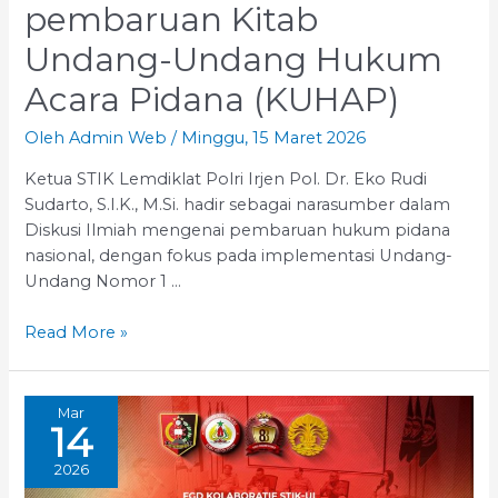
pembaruan Kitab
Undang-Undang Hukum
Acara Pidana (KUHAP)
Oleh
Admin Web
/
Minggu, 15 Maret 2026
Ketua STIK Lemdiklat Polri Irjen Pol. Dr. Eko Rudi
Sudarto, S.I.K., M.Si. hadir sebagai narasumber dalam
Diskusi Ilmiah mengenai pembaruan hukum pidana
nasional, dengan fokus pada implementasi Undang-
Undang Nomor 1 …
narasumber
Read More »
dalam
Diskusi
Ilmiah
Mar
14
mengenai
pembaruan
2026
hukum