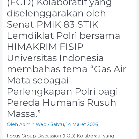
(FGD) Kolaboratif yang
serta
arah
diselenggarakan oleh
pembaruan
Senat PMIK 83 STIK
Kitab
Undang-
Lemdiklat Polri bersama
Undang
Hukum
HIMAKRIM FISIP
Acara
Universitas Indonesia
Pidana
(KUHAP)
membahas tema “Gas Air
Mata sebagai
Perlengkapan Polri bagi
Pereda Humanis Rusuh
Massa.”
Oleh
Admin Web
/
Sabtu, 14 Maret 2026
Focus Group Discussion (FGD) Kolaboratif yang