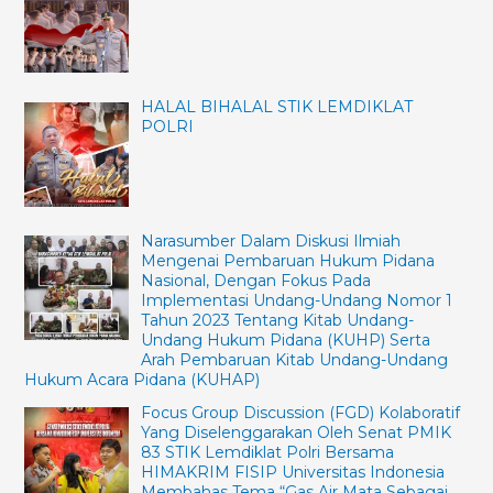
bersama
HIMAKRIM
FISIP
Universitas
Indonesia
HALAL BIHALAL STIK LEMDIKLAT
POLRI
membahas
tema
“Gas
Air
Mata
Narasumber Dalam Diskusi Ilmiah
sebagai
Mengenai Pembaruan Hukum Pidana
Perlengkapan
Nasional, Dengan Fokus Pada
Implementasi Undang-Undang Nomor 1
Polri
Tahun 2023 Tentang Kitab Undang-
bagi
Undang Hukum Pidana (KUHP) Serta
Pereda
Arah Pembaruan Kitab Undang-Undang
Hukum Acara Pidana (KUHAP)
Humanis
Rusuh
Focus Group Discussion (FGD) Kolaboratif
Massa.”
Yang Diselenggarakan Oleh Senat PMIK
83 STIK Lemdiklat Polri Bersama
HIMAKRIM FISIP Universitas Indonesia
Membahas Tema “Gas Air Mata Sebagai