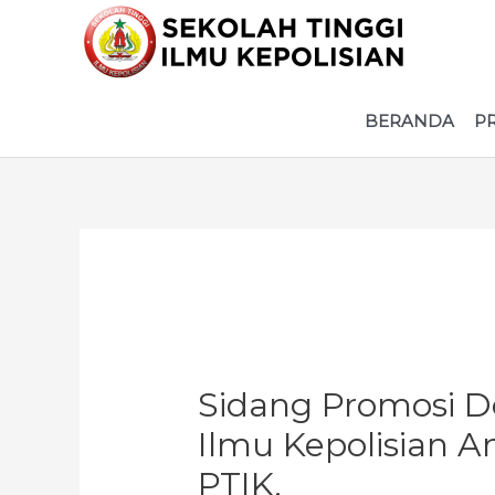
Lewati
ke
konten
BERANDA
P
Sidang Promosi D
Ilmu Kepolisian A
PTIK.