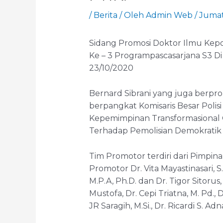
/
Berita
/ Oleh
Admin Web
/
Jumat
Sidang Promosi Doktor Ilmu Kepol
Ke – 3 Programpascasarjana S3 Di
23/10/2020
Bernard Sibrani yang juga berpro
berpangkat Komisaris Besar Polisi
Kepemimpinan Transformasional 
Terhadap Pemolisian Demokratik 
Tim Promotor terdiri dari Pimpin
Promotor Dr. Vita Mayastinasari, 
M.P.A, Ph.D. dan Dr. Tigor Sitorus
Mustofa, Dr. Cepi Triatna, M. Pd., D
JR Saragih, M.Si., Dr. Ricardi S. Ad